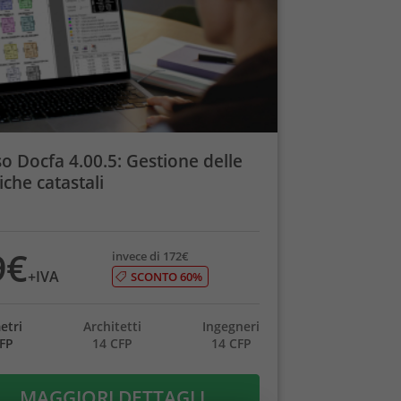
o Docfa 4.00.5: Gestione delle
iche catastali
9€
invece di 172€
+IVA
SCONTO 60%
etri
Architetti
Ingegneri
CFP
14 CFP
14 CFP
MAGGIORI DETTAGLI