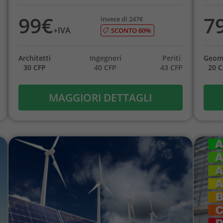
99€
7
invece di 247€
+IVA
SCONTO 60%
Architetti
Ingegneri
Periti
Geom
30 CFP
40 CFP
43 CFP
20 
MAGGIORI DETTAGLI