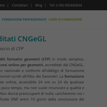
amo
Contattaci
Blog
Tel: (+39) 092445834
FORMAZIONE PROFESSIONISTI
CORSI DI FORMAZIONE
editati CNGeGL
ascio di CFP
diti formativi geometri (CFP)
in modo semplice,
corsi online per geometri
, accreditati dal CNGeGL,
orio nazionale e conformi all’obbligo di formazione
onisti iscritti all’Albo dei Geometri. La
formazione
 online, accessibile 24 ore su 24 da qualsiasi
ha poco tempo, ma non vuole rinunciare a qualità e
on dovrai preoccuparti di nulla: caricheremo noi i
ficiale SINF entro 10 giorni dalla conclusione del