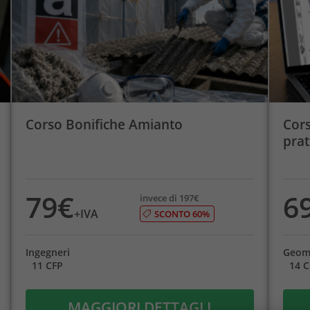
Corso Bonifiche Amianto
Cors
prat
79€
6
invece di 197€
+IVA
SCONTO 60%
Ingegneri
Geom
11 CFP
14 
MAGGIORI DETTAGLI