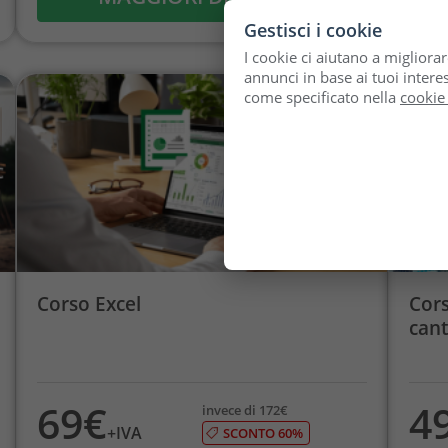
Gestisci i cookie
I cookie ci aiutano a migliorar
annunci in base ai tuoi interes
come specificato nella
cookie
Corso Excel
Cors
cant
69€
4
invece di 172€
+IVA
SCONTO 60%