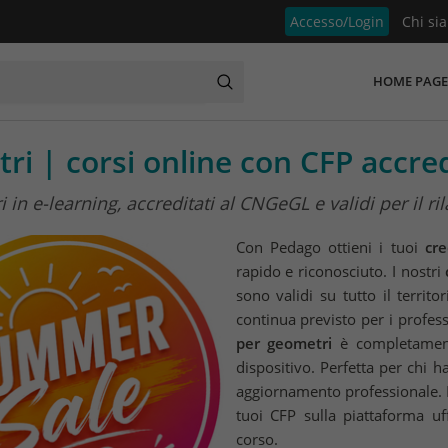
Accesso/Login
Chi si
HOME PAGE
ri | corsi online con CFP accr
n e-learning, accreditati al CNGeGL e validi per il ril
Con Pedago ottieni i tuoi
cre
rapido e riconosciuto. I nostri
sono validi su tutto il territ
continua previsto per i professi
per geometri
è completamente
dispositivo. Perfetta per chi 
aggiornamento professionale. N
tuoi CFP sulla piattaforma uf
corso.