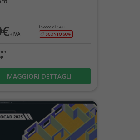
oro
9€
invece di 147€
+IVA
SCONTO 60%
neri
FP
MAGGIORI DETTAGLI