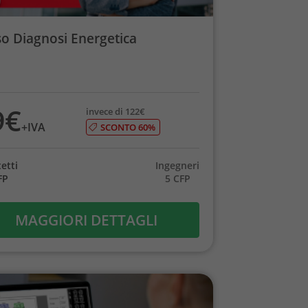
o Diagnosi Energetica
9€
invece di 122€
+IVA
SCONTO 60%
etti
Ingegneri
FP
5 CFP
MAGGIORI DETTAGLI