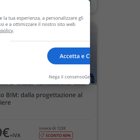
e la tua esperienza, a personalizzare gli
si e a ottimizzare il nostro sito web
 policy
.
Accetta e Chiudi
Nega il consenso
Gestisci le opzioni
o BIM: dalla progettazione al
iere
9€
invece di 122€
+IVA
SCONTO 60%