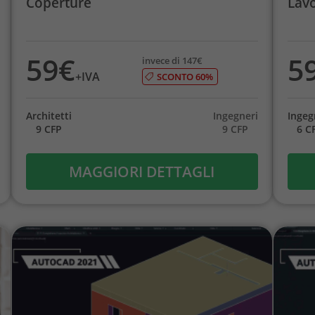
Coperture
Lav
59€
5
invece di 147€
+IVA
SCONTO 60%
Architetti
Ingegneri
Ingeg
9 CFP
9 CFP
6 C
MAGGIORI DETTAGLI