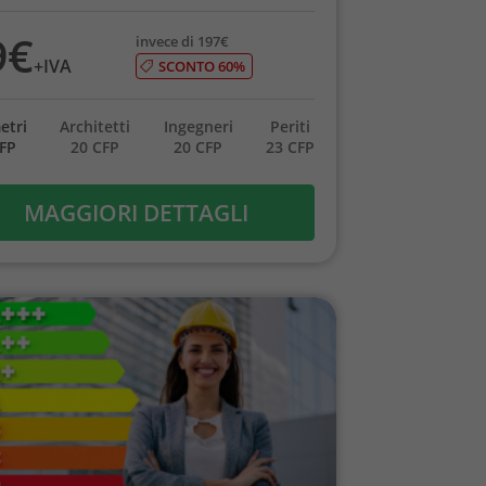
9€
invece di 197€
+IVA
SCONTO 60%
etri
Architetti
Ingegneri
Periti
CFP
20 CFP
20 CFP
23 CFP
MAGGIORI DETTAGLI