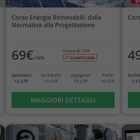
Corso Energie Rinnovabili: dalla
Cors
Normativa alla Progettazione
69€
4
invece di 172€
+IVA
SCONTO 60%
Geometri
Architetti
Ingegneri
Periti
Archit
13 CFP
13 CFP
13 CFP
16 CFP
5 C
MAGGIORI DETTAGLI