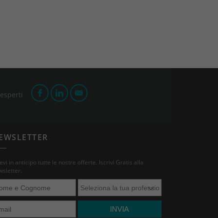
 esperti
EWSLETTER
evi in anticipo tutte le nostre offerte. Iscrivi Gratis alla
sletter.