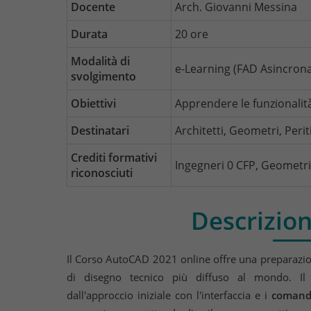
Docente
Arch. Giovanni Messina
Durata
20 ore
Modalità di
e-Learning (FAD Asincron
svolgimento
Obiettivi
Apprendere le funzionalit
Destinatari
Architetti, Geometri, Periti
Crediti formativi
Ingegneri 0 CFP, Geometri 
riconosciuti
Descrizion
Il Corso AutoCAD 2021 online offre una preparazion
di disegno tecnico più diffuso al mondo. Il
dall'approccio iniziale con l'interfaccia e i
comandi