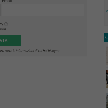
Email
acy
i
ioni
C
rti tutte le informazioni di cui hai bisogno