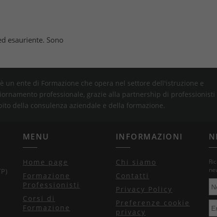
ed esauriente. Sono
è un ente di Formazione che opera nel settore dell'istruzione e
iornamento professionale, grazie alla partnership di professionisti
bito della consulenza aziendale e della formazione.
MENU
INFORMAZIONI
N
Home page
Chi siamo
Ric
new
TP)
Formazione
Contatti
Professionisti
Privacy Policy
Corsi di
Preferenze cookie
Formazione
privacy