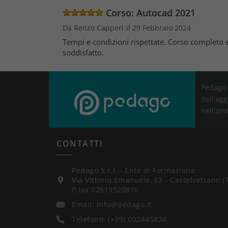
Corso: Autocad 2021
Da Renzo Capperi
il 29 Febbraio 2024
Tempi e condizioni rispettate. Corso completo 
soddisfatto.
Pedago 
dell'agg
nell'am
CONTATTI
Pedago S.r.l. - Ente di Formazione
Via Vittorio Emanuele, 63 - Castelvetrano (
P.Iva 02619520816
Email: info@pedago.it
Telefono: (+39) 092445834