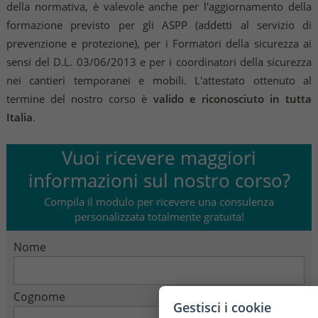
della normativa, è valevole anche per l'aggiornamento della
formazione previsto per gli ASPP (addetti al servizio di
prevenzione e protezione), per i Formatori della sicurezza ai
sensi del D.L. 03/06/2013 e per i coordinatori della sicurezza
nei cantieri temporanei e mobili. L'attestato ottenuto al
termine del nostro corso è
valido e riconosciuto in tutta
Italia
.
Vuoi ricevere maggiori
informazioni sul nostro corso?
Compila il modulo per ricevere una consulenza
personalizzata totalmente gratuita!
Nome
Cognome
Gestisci i cookie