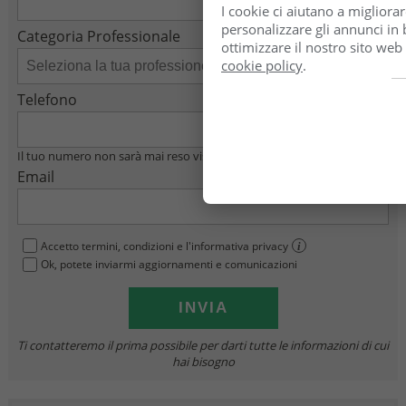
I cookie ci aiutano a migliorar
personalizzare gli annunci in b
Categoria Professionale
ottimizzare il nostro sito web
cookie policy
.
Telefono
Il tuo numero non sarà mai reso visibile
Email
Accetto termini, condizioni e l'informativa privacy
i
Ok, potete inviarmi aggiornamenti e comunicazioni
Ti contatteremo il prima possibile per darti tutte le informazioni di cui
hai bisogno