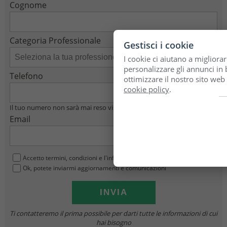
Cognome
Categoria Professionale
Gestisci i cookie
I cookie ci aiutano a migliorar
personalizzare gli annunci in b
Telefono
ottimizzare il nostro sito web
cookie policy
.
Il tuo numero non sarà mai reso visibile
Email
Accetto termini, condizioni e l'informativa privacy
i
Ok, potete inviarmi aggiornamenti e comunicazioni
Ti contatteremo il prima possibile per darti tutte le informazioni di cui
hai bisogno