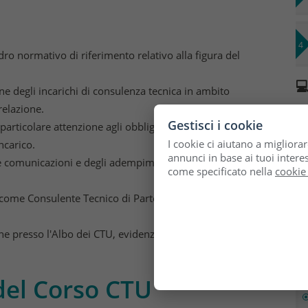
o normativo di riferimento relativo alla figura del

e degli incarichi di consulenza tecnica in ambito
relazione.
Gestisci i cookie
particolare attenzione agli obblighi deontologici e
I cookie ci aiutano a migliorar
incarico.
annunci in base ai tuoi interes
lle comunicazioni e degli adempimenti tramite il
come specificato nella
cookie
 come Consulente Tecnico di Parte (CTP), ampliando
one presso l'Albo dei CTU, evidenziando requisiti,

del Corso CTU