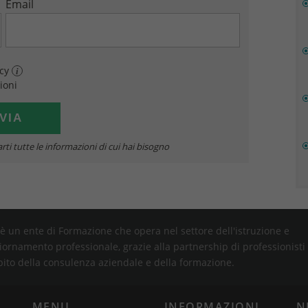
Email
acy
i
ioni
rti tutte le informazioni di cui hai bisogno
è un ente di Formazione che opera nel settore dell'istruzione e
iornamento professionale, grazie alla partnership di professionisti
bito della consulenza aziendale e della formazione.
MENU
INFORMAZIONI
N