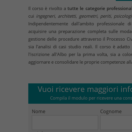
Il corso è rivolto a
tutte le categorie professional
cui
ingegneri
,
architetti
,
geometri
,
periti
,
psicologi
Indipendentemente dall'ambito professionale d
acquisire una preparazione completa sulle modali
gestione delle procedure attraverso il Processo Civ
sia l'analisi di casi studio reali. Il corso è adatt
l'iscrizione all'Albo per la prima volta, sia a 
aggiornare e consolidare le proprie competenze alla
Vuoi ricevere maggiori inf
Compila il modulo per ricevere una cons
Nome
Cognome