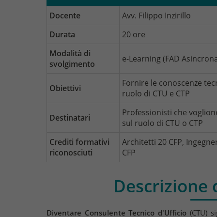
Docente
Avv. Filippo Inzirillo
Durata
20 ore
Modalità di
e-Learning (FAD Asincron
svolgimento
Fornire le conoscenze tec
Obiettivi
ruolo di CTU e CTP
Professionisti che voglio
Destinatari
sul ruolo di CTU o CTP
Crediti formativi
Architetti 20 CFP, Ingegner
riconosciuti
CFP
Descrizione 
Diventare Consulente Tecnico d'Ufficio
(CTU) si