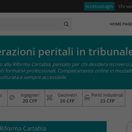
Accesso/Login
Chi si
HOME PAGE
azioni peritali in tribunal
alla Riforma Cartabia, pensato per chi desidera iscriversi a
diti formativi professionali. Completamente online in modalit
rutturata e sempre accessibile.
i
Ingegneri
Geometri
Periti industriali
20 CFP
20 CFP
23 CFP
 Riforma Cartabia