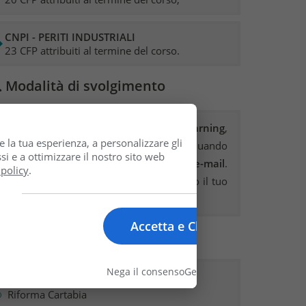
CNPI - PERITI INDUSTRIALI
23 CFP attribuiti al termine del corso.
 Modalità di svolgimento
Il corso si svolge in
modalità e-learning
,
e la tua esperienza, a personalizzare gli
accessibile da qualsiasi dispositivo, quando
si e a ottimizzare il nostro sito web
vuoi. Al termine ricevi l'
attestato via e-mail
.
 policy
.
Carichiamo noi i
Crediti Formativi
presso il tuo
Ordine,
entro 10 giorni
.
Accetta e Chiudi
 Riferimenti Normativi
Nega il consenso
Gestisci le opzioni
Codice di Procedura Civile
Riforma Cartabia