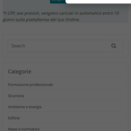
*I CFP, ove previsti, vengono caricati in automatico entro 10
giorni sulla piattaforma del tuo Ordine.
Categorie
Formazione professionale
Sicurezza
Ambiente e energia
Edilizia
News e normative