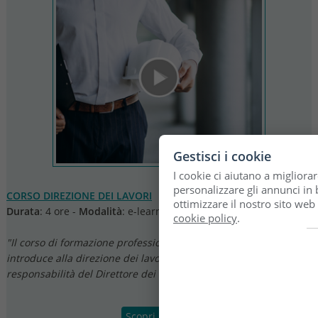
Gestisci i cookie
I cookie ci aiutano a migliorar
personalizzare gli annunci in b
CORSO DIREZIONE DEI LAVORI
ottimizzare il nostro sito web
Durata
: 4 ore -
Modalità
: e-learning
cookie policy
.
"Il corso di formazione professionale in modalità e-learning che
introduce alla direzione dei lavori con focus sul ruolo e le
responsabilità del Direttore dei Lavori"
Scopri il corso