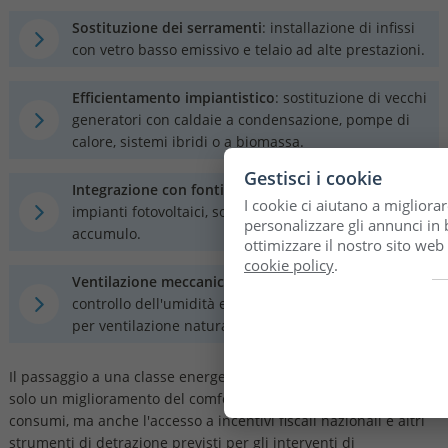
Sostituzione dei serramenti
: installazione di infissi
con vetro basso emissivo e telaio ad alte prestazioni.
Efficientamento impiantistico
: sostituzione di vecchi
generatori con caldaie a condensazione, pompe di
calore, sistemi ibridi o a biomassa.
Gestisci i cookie
Integrazione con fonti rinnovabili
: installazione di
I cookie ci aiutano a migliorar
impianti fotovoltaici, solare termico, o sistemi di
personalizzare gli annunci in b
accumulo.
ottimizzare il nostro sito web
cookie policy
.
Ventilazione meccanica controllata
(VMC): per il
controllo dell'umidità e la riduzione delle dispersioni
per ventilazione naturale.
Il passaggio a una classe energetica superiore consente non
solo un miglioramento del comfort abitativo e una riduzione dei
consumi, ma anche l'accesso a incentivi fiscali nazionali e altri
strumenti di detrazione previsti per gli interventi di