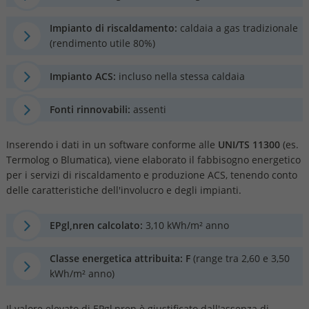
Impianto di riscaldamento:
caldaia a gas tradizionale
(rendimento utile 80%)
Impianto ACS:
incluso nella stessa caldaia
Fonti rinnovabili:
assenti
Inserendo i dati in un software conforme alle
UNI/TS 11300
(es.
Termolog o Blumatica), viene elaborato il fabbisogno energetico
per i servizi di riscaldamento e produzione ACS, tenendo conto
delle caratteristiche dell'involucro e degli impianti.
EPgl,nren calcolato:
3,10 kWh/m² anno
Classe energetica attribuita:
F
(range tra 2,60 e 3,50
kWh/m² anno)
Il valore elevato di EPgl,nren è giustificato dall'assenza di