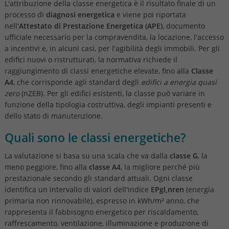
L'attribuzione della classe energetica è il risultato finale di un
processo di
diagnosi energetica
e viene poi riportata
nell'
Attestato di Prestazione Energetica (APE)
, documento
ufficiale necessario per la compravendita, la locazione, l'accesso
a incentivi e, in alcuni casi, per l'agibilità degli immobili. Per gli
edifici nuovi o ristrutturati, la normativa richiede il
raggiungimento di classi energetiche elevate, fino alla
Classe
A4
, che corrisponde agli standard degli
edifici a energia quasi
zero
(nZEB). Per gli edifici esistenti, la classe può variare in
funzione della tipologia costruttiva, degli impianti presenti e
dello stato di manutenzione.
Quali sono le classi energetiche?
La valutazione si basa su una scala che va dalla
classe G
, la
meno peggiore, fino alla
classe A4
, la migliore perché più
prestazionale secondo gli standard attuali. Ogni classe
identifica un intervallo di valori dell'indice
EPgl,nren
(energia
primaria non rinnovabile), espresso in kWh/m² anno, che
rappresenta il fabbisogno energetico per riscaldamento,
raffrescamento, ventilazione, illuminazione e produzione di