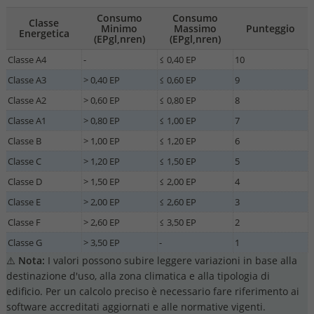
Consumo
Consumo
Classe
Minimo
Massimo
Punteggio
Energetica
(EPgl,nren)
(EPgl,nren)
Classe A4
-
≤ 0,40 EP
10
Classe A3
> 0,40 EP
≤ 0,60 EP
9
Classe A2
> 0,60 EP
≤ 0,80 EP
8
Classe A1
> 0,80 EP
≤ 1,00 EP
7
Classe B
> 1,00 EP
≤ 1,20 EP
6
Classe C
> 1,20 EP
≤ 1,50 EP
5
Classe D
> 1,50 EP
≤ 2,00 EP
4
Classe E
> 2,00 EP
≤ 2,60 EP
3
Classe F
> 2,60 EP
≤ 3,50 EP
2
Classe G
> 3,50 EP
-
1
⚠️
Nota:
I valori possono subire leggere variazioni in base alla
destinazione d'uso, alla zona climatica e alla tipologia di
edificio. Per un calcolo preciso è necessario fare riferimento ai
software accreditati aggiornati e alle normative vigenti.