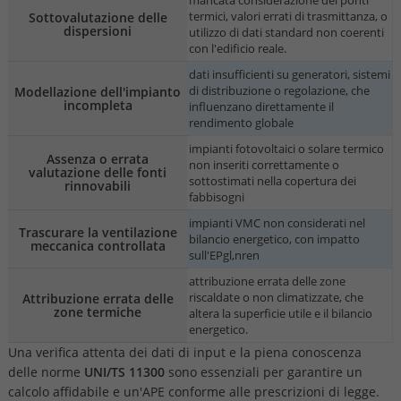
mancata considerazione dei ponti
termici, valori errati di trasmittanza, o
Sottovalutazione delle
dispersioni
utilizzo di dati standard non coerenti
con l'edificio reale.
dati insufficienti su generatori, sistemi
di distribuzione o regolazione, che
Modellazione dell'impianto
incompleta
influenzano direttamente il
rendimento globale
impianti fotovoltaici o solare termico
Assenza o errata
non inseriti correttamente o
valutazione delle fonti
sottostimati nella copertura dei
rinnovabili
fabbisogni
impianti VMC non considerati nel
Trascurare la ventilazione
bilancio energetico, con impatto
meccanica controllata
sull'EPgl,nren
attribuzione errata delle zone
riscaldate o non climatizzate, che
Attribuzione errata delle
zone termiche
altera la superficie utile e il bilancio
energetico.
Una verifica attenta dei dati di input e la piena conoscenza
delle norme
UNI/TS 11300
sono essenziali per garantire un
calcolo affidabile e un'APE conforme alle prescrizioni di legge.