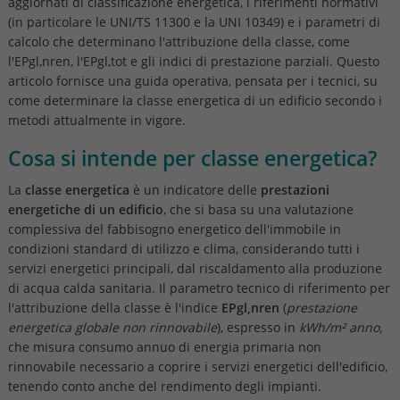
aggiornati di classificazione energetica, i riferimenti normativi
(in particolare le UNI/TS 11300 e la UNI 10349) e i parametri di
calcolo che determinano l'attribuzione della classe, come
l'EPgl,nren, l'EPgl,tot e gli indici di prestazione parziali. Questo
articolo fornisce una guida operativa, pensata per i tecnici, su
come determinare la classe energetica di un edificio secondo i
metodi attualmente in vigore.
Cosa si intende per classe energetica?
La
classe energetica
è un indicatore delle
prestazioni
energetiche di un edificio
, che si basa su una valutazione
complessiva del fabbisogno energetico dell'immobile in
condizioni standard di utilizzo e clima, considerando tutti i
servizi energetici principali, dal riscaldamento alla produzione
di acqua calda sanitaria. Il parametro tecnico di riferimento per
l'attribuzione della classe è l'indice
EPgl,nren
(
prestazione
energetica globale non rinnovabile
), espresso in
kWh/m² anno,
che misura consumo annuo di energia primaria non
rinnovabile necessario a coprire i servizi energetici dell'edificio,
tenendo conto anche del rendimento degli impianti.