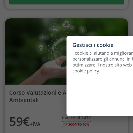
Gestisci i cookie
I cookie ci aiutano a migliorar
personalizzare gli annunci in b
ottimizzare il nostro sito web
cookie policy
.
Corso Valutazioni e Autorizzazioni
Ambientali
59€
invece di 147€
+IVA
SCONTO 60%