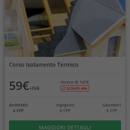
Corso Isolamento Termico
59€
invece di 147€
+IVA
SCONTO 60%
Architetti
Ingegneri
Geometri
6 CFP
6 CFP
6 CFP
MAGGIORI DETTAGLI