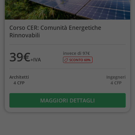
Corso CER: Comunità Energetiche
Rinnovabili
39€
invece di 97€
+IVA
SCONTO 60%
Architetti
Ingegneri
4 CFP
4 CFP
MAGGIORI DETTAGLI