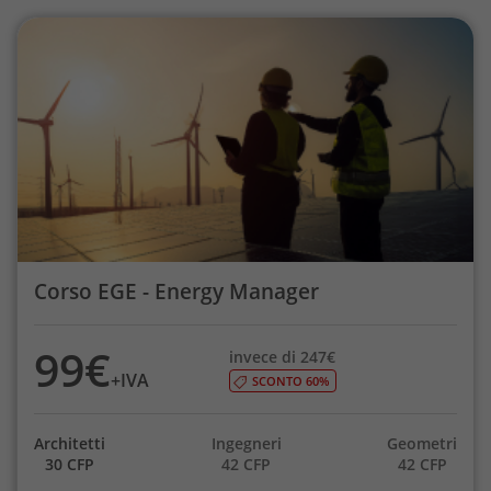
Corso EGE - Energy Manager
99€
invece di 247€
+IVA
SCONTO 60%
Architetti
Ingegneri
Geometri
30 CFP
42 CFP
42 CFP