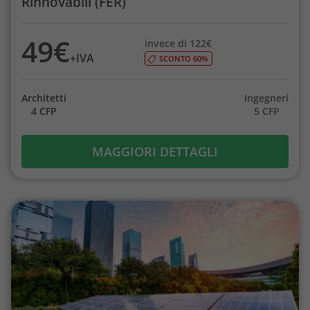
Rinnovabili (FER)
49€
invece di 122€
+IVA
SCONTO 60%
Architetti
Ingegneri
4 CFP
5 CFP
MAGGIORI DETTAGLI