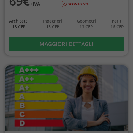
69€
+IVA
SCONTO 60%
Architetti
Ingegneri
Geometri
Periti
13 CFP
13 CFP
13 CFP
16 CFP
MAGGIORI DETTAGLI