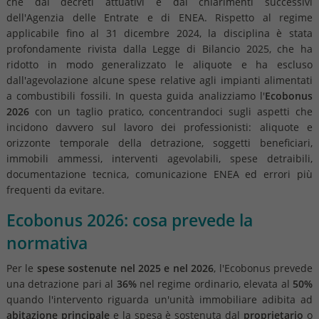
che dai decreti attuativi e dai chiarimenti successivi
dell'Agenzia delle Entrate e di ENEA. Rispetto al regime
applicabile fino al 31 dicembre 2024, la disciplina è stata
profondamente rivista dalla Legge di Bilancio 2025, che ha
ridotto in modo generalizzato le aliquote e ha escluso
dall'agevolazione alcune spese relative agli impianti alimentati
a combustibili fossili. In questa guida analizziamo l'
Ecobonus
2026
con un taglio pratico, concentrandoci sugli aspetti che
incidono davvero sul lavoro dei professionisti: aliquote e
orizzonte temporale della detrazione, soggetti beneficiari,
immobili ammessi, interventi agevolabili, spese detraibili,
documentazione tecnica, comunicazione ENEA ed errori più
frequenti da evitare.
Ecobonus 2026: cosa prevede la
normativa
Per le
spese sostenute nel 2025 e nel 2026
, l'Ecobonus prevede
una detrazione pari al
36%
nel regime ordinario, elevata al
50%
quando l'intervento riguarda un'unità immobiliare adibita ad
abitazione principale
e la spesa è sostenuta dal
proprietario
o