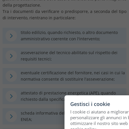
della progettazione.
Tra i documenti da verificare o predisporre, a seconda del tipo
di intervento, rientrano in particolare:
titolo edilizio, quando richiesto, o altro documento
amministrativo coerente con l'intervento;
asseverazione del tecnico abilitato sul rispetto dei
requisiti tecnici;
eventuale certificazione del fornitore, nei casi in cui la
normativa consente di sostituire l'asseverazione;
attestato di prestazione energetica (APE), quando
richiesto dalla specifica fattispecie;
Gestisci i cookie
I cookie ci aiutano a migliorar
scheda informativa dell'intervento da trasmettere a
personalizzare gli annunci in b
ENEA;
ottimizzare il nostro sito web