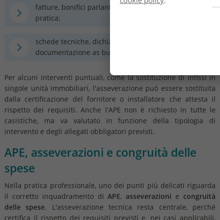
cookie policy
.
fatture, bonifici parlanti e ricevute di invio della
pratica;
schede tecniche, dichiarazioni di conformità e
documentazione as built.
Per alcuni interventi puntuali, come la sostituzione di infissi in
singole unità immobiliari, l'asseverazione può essere sostituita
dalla certificazione del fornitore o installatore che attesta il
rispetto dei requisiti. Anche l'APE non è richiesto in tutte le
casistiche, ma va valutato in funzione della tipologia di
intervento e degli allegati obbligatori previsti.
APE, asseverazioni e congruità delle
spese
Nella pratica professionale, uno dei punti più delicati riguarda
il corretto inquadramento di
APE
,
asseverazioni
e
congruità
delle spese
. L'asseverazione tecnica resta centrale, perché
certifica il rispetto dei requisiti previsti e, nei casi applicabili,