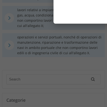
lavori relativi a impianti elettrici, reti informatiche,
gas, acqua, condizionamento e riscaldamento che
non comportino lavori edili o di ingegneria civile di
cui all'allegato X;
operazioni e servizi portuali, nonché di operazioni di
manutenzione, riparazione e trasformazione delle
navi in ambito portuale che non comportino lavori
edili o di ingegneria civile di cui all'allegato X.
Categorie