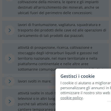
coltivazione della miniera, le opere e gli impianti
destinati all'arricchimento dei minerali, anche se
ubicati fuori del perimetro delle concessioni;
lavori di frantumazione, vagliatura, squadratura e
trasporto dei prodotti delle cave ed alle operazioni di
caricamento di tali prodotti dai piazzali;
attività di prospezione, ricerca, coltivazione e
stoccaggio degli idrocarburi liquidi e gassosi nel
territorio nazionale, nel mare territoriale e nella
piattaforma continentale e nelle altre aree
sottomarine comunque soggette ai poteri dello Stato;
Gestisci i cookie
lavori svolti in mare;
I cookie ci aiutano a migliorar
personalizzare gli annunci in b
ottimizzare il nostro sito web
attività svolte in studi teatrali, cinematografici,
cookie policy
.
televisivi o in altri luoghi in cui si effettuino riprese,
purché tali attività non implichino l'allestimento di un
cantiere temporaneo o mobile;