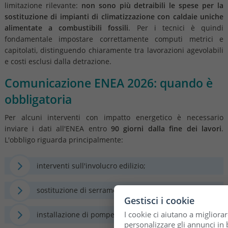
limitazione rilevante:
non sono più detraibili le spese per la
sostituzione di impianti di climatizzazione con caldaie uniche
alimentate a combustibili fossili
. Per i tecnici è quindi
fondamentale impostare correttamente computi metrici e
capitolati, distinguendo chiaramente tra lavorazioni agevolabili
e costi esclusi dalla detrazione.
Comunicazione ENEA 2026: quando è
obbligatoria
Per alcuni interventi con impatto energetico è necessario
inviare i dati all'ENEA entro
90 giorni dalla fine dei lavori
.
L'obbligo riguarda principalmente:
interventi sull'involucro edilizio;
sostituzione di serramenti;
Gestisci i cookie
I cookie ci aiutano a migliorar
installazione di pompe di calore o sistemi ibridi;
personalizzare gli annunci in b