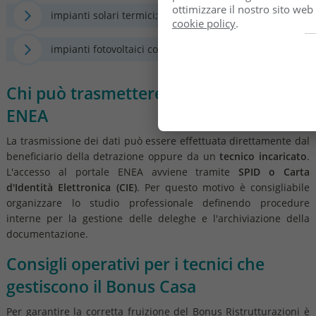
ottimizzare il nostro sito web
impianti solari termici;
cookie policy
.
impianti fotovoltaici con accumulo.
Chi può trasmettere la comunicazione
ENEA
La trasmissione dei dati può essere effettuata direttamente dal
beneficiario della detrazione oppure da un
tecnico incaricato
.
L'accesso al portale ENEA avviene tramite
SPID o Carta
d'Identità Elettronica (CIE)
. Per questo motivo è consigliabile
organizzare lo studio professionale definendo procedure
interne per la gestione delle deleghe e l'archiviazione della
documentazione.
Consigli operativi per i tecnici che
gestiscono il Bonus Casa
Per garantire la corretta fruizione del Bonus Ristrutturazioni è