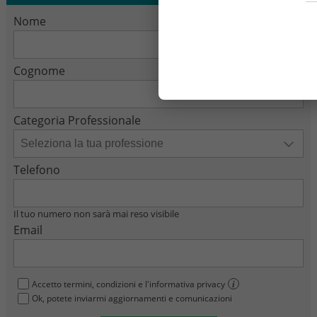
Nome
Cognome
Categoria Professionale
Telefono
Il tuo numero non sarà mai reso visibile
Email
Accetto termini, condizioni e l'informativa privacy
i
Ok, potete inviarmi aggiornamenti e comunicazioni