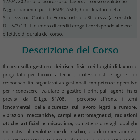
17/04/2025 sulla sicurezza sul lavoro, il corso è valido per
l'aggiornamento per di RSPP, ASPP, Coordinatore della
Sicurezza nei Cantieri e Formatori sulla Sicurezza (ai sensi del
D.I. 6/3/13). Il numero di crediti erogati corrisponde alle ore
effettive di durata del corso.
Descrizione del Corso
Il
corso sulla gestione dei rischi fisici nei luoghi di lavoro
è
progettato per fornire a tecnici, professionisti e figure con
responsabilità organizzativo-gestionali competenze operative
per riconoscere, valutare e gestire i principali
agenti fisici
previsti dal
D.Lgs. 81/08
. Il percorso affronta i temi
fondamentali della
sicurezza sul lavoro
legati a
rumore,
vibrazioni meccaniche, campi elettromagnetici, radiazioni
ottiche artificiali e microclima
, con attenzione agli obblighi
normativi, alla valutazione del rischio, alla documentazione e
alle misure di prevenzione e protezione. Le lezioni sono curate