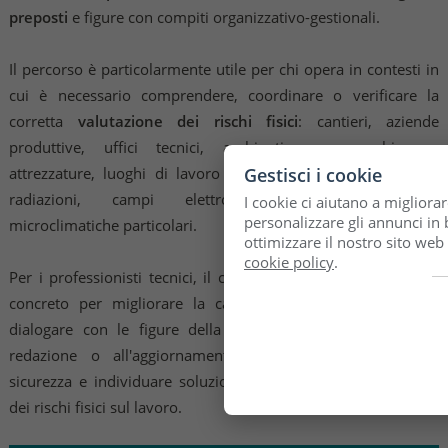
preposti
e figure con compiti organizzativo-gestionali.
Il percorso è particolarmente utile per chi opera in contesti in
cui è necessario comprendere, coordinare o verificare la
corretta
valutazione dei rischi fisici
: cantieri, aziende
produttive, uffici tecnici, ambienti con macchine e
Gestisci i cookie
attrezzature, luoghi di lavoro esposti a rumore, vibrazioni,
radiazioni, campi elettromagnetici o condizioni
I cookie ci aiutano a migliorar
personalizzare gli annunci in b
microclimatiche particolari.
ottimizzare il nostro sito web
cookie policy
.
Per i professionisti tecnici, il corso rappresenta un supporto
concreto per migliorare la capacità di lettura del rischio,
dialogare con le figure della prevenzione, contribuire alla
redazione o all'aggiornamento della documentazione di
sicurezza e individuare soluzioni più efficaci per la gestione
dei rischi fisici sul lavoro.