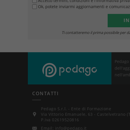
Accetto termini, condizioni e l'informativa priv
Ok, potete inviarmi aggiornamenti e comunicaz
Ti contatteremo il prima possibile per da
Pedago 
dell'agg
nell'am
CONTATTI
Pedago S.r.l. - Ente di Formazione
Via Vittorio Emanuele, 63 - Castelvetrano (
P.Iva 02619520816
Email: info@pedago.it