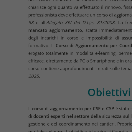
chiarisce ogni quanto va effettuato il rinnovo, fi
professionista deve effettuare un corso di aggior
98
e all'
Allegato XIV del D.Lgs. 81/2008
. La fr
mancato aggiornamento
, scatta immediatamen
degli incarichi in corso e impossibilità di assu
formativo. Il
Corso di Aggiornamento per Coordi
erogato totalmente in modalità e-learning, permet
efficace, direttamente da PC o Smartphone e in orari
corso contiene approfondimenti mirati sulle tem
2025
.
Obiettivi
Il
corso di aggiornamento per CSE e CSP
è stato 
di
docenti esperti nel settore della sicurezza sul 
gestione e del coordinamento nei cantieri. Propri
multidisciplinare
. L'obiettivo è fornire ai Coordi