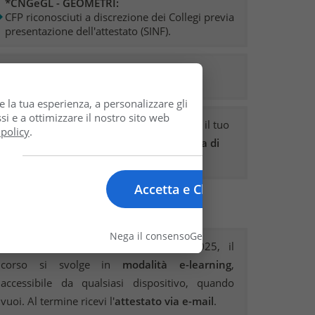
*CNGeGL - GEOMETRI:
CFP riconosciuti a discrezione dei Collegi previa
presentazione dell'attestato (SINF).
CNPI - PERITI INDUSTRIALI:
43 CFP attribuiti al termine del corso.
e la tua esperienza, a personalizzare gli
si e a ottimizzare il nostro sito web
Carichiamo noi i
Crediti Formativi
presso il tuo
 policy
.
Ordine
entro 10 giorni
, riportando la
data di
completamento del corso
.
Accetta e Chiudi
 Modalità di svolgimento
Nega il consenso
Gestisci le opzioni
Ai sensi dell'Accordo Stato-Regioni 2025, il
corso si svolge in
modalità e-learning
,
accessibile da qualsiasi dispositivo, quando
vuoi. Al termine ricevi l'
attestato via e-mail
.