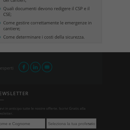
dei cantieri;
Quali documenti devono redigere il CSP e il
CSE;
Come gestire correttamente le emergenze in
cantiere;
Come determinare i costi della sicurezza.
 esperti
EWSLETTER
evi in anticipo tutte le nostre offerte. Iscrivi Gratis alla
sletter.