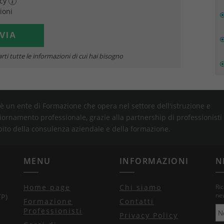
acy
i
ioni
rti tutte le informazioni di cui hai bisogno
è un ente di Formazione che opera nel settore dell'istruzione e
iornamento professionale, grazie alla partnership di professionisti
bito della consulenza aziendale e della formazione.
MENU
INFORMAZIONI
N
Home page
Chi siamo
Ric
new
TP)
Formazione
Contatti
Professionisti
Privacy Policy