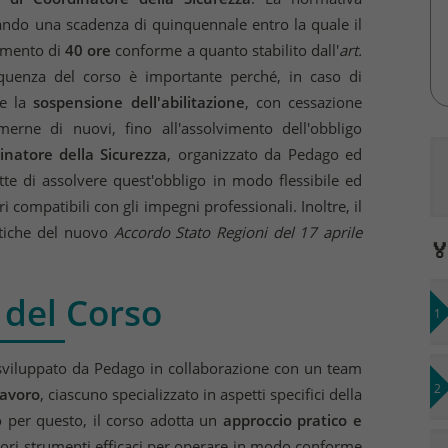
ssando una scadenza di quinquennale entro la quale il
namento di
40 ore
conforme a quanto stabilito dall'
art.
equenza del corso è importante perché, in caso di
te la
sospensione dell'abilitazione
, con cessazione
merne di nuovi, fino all'assolvimento dell'obbligo
natore della Sicurezza
, organizzato da Pedago ed
te di assolvere quest'obbligo in modo flessibile ed
 compatibili con gli impegni professionali. Inoltre, il
atiche del nuovo
Accordo Stato Regioni del 17 aprile

 del Corso
sviluppato da Pedago in collaborazione con un team
lavoro
, ciascuno specializzato in aspetti specifici della
o per questo, il corso adotta un
approccio pratico e
natori strumenti efficaci per operare in modo conforme