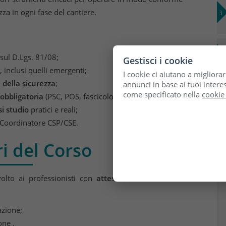
za in ogni fase del cantiere.
 sul D.Lgs. 81/08;
Gestisci i cookie
, inclusi quelli emergenti;
I cookie ci aiutano a migliorar
 della sicurezza
;
annunci in base ai tuoi interes
come specificato nella
cookie
bbligatoria
(PSC, POS, fascicolo tecnico);
si studio
pratici e reali;
oordinatore CSP/CSE.
i del Corso

olto ai professionisti con
attestato scaduto
o
in
azione;
one .