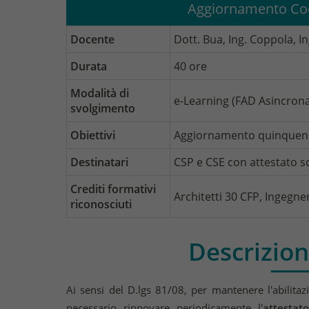
Aggiornamento Coo
Docente
Dott. Bua, Ing. Coppola, Ing
Durata
40 ore
Modalità di
e-Learning (FAD Asincron
svolgimento
Obiettivi
Aggiornamento quinquenna
Destinatari
CSP e CSE con attestato s
Crediti formativi
Architetti 30 CFP, Ingegner
riconosciuti
Descrizion
Ai sensi del D.lgs 81/08, per mantenere l'abilitaz
necessario rinnovare periodicamente l'
attestato