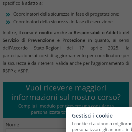
specifico è adatto a:
Coordinatori della sicurezza in fase di progettazione;
Coordinatori della sicurezza in fase di esecuzione .
Inoltre, il
corso è rivolto anche ai Responsabili o Addetti del
Servizio di Prevenzione e Protezione
in quanto, ai sensi
dell'Accordo Stato-Regioni del 17 aprile 2025, la
partecipazione ai corsi di aggiornamento per coordinatore per
la sicurezza è da ritenersi valida anche per l'aggiornamento di
RSPP e ASPP.
Vuoi ricevere maggiori
informazioni sul nostro corso?
Compila il modulo per ricevere una consulenza
personalizzata totalmente gratuita!
Gestisci i cookie
I cookie ci aiutano a migliorar
Nome
personalizzare gli annunci in b