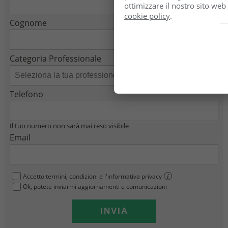
ottimizzare il nostro sito web
cookie policy
.
Cognome
Categoria Professionale
Telefono
Il tuo numero non sarà mai reso visibile
Email
Accetto termini, condizioni e l'informativa privacy
i
Ok, potete inviarmi aggiornamenti e comunicazioni